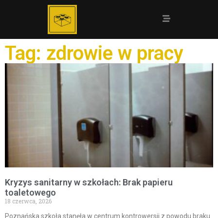
Tag: zdrowie w pracy
Kryzys sanitarny w szkołach: Brak papieru
toaletowego
18 czerwca, 2026
Poznańska szkoła stanęła w centrum kontrowersji z powodu braku